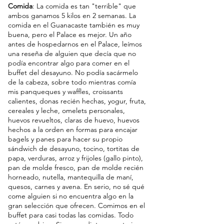
Comida
: La comida es tan "terrible" que 
ambos ganamos 5 kilos en 2 semanas. La 
comida en el Guanacaste también es muy 
buena, pero el Palace es mejor. Un año 
antes de hospedarnos en el Palace, leímos 
una reseña de alguien que decía que no 
podía encontrar algo para comer en el 
buffet del desayuno. No podía sacármelo 
de la cabeza, sobre todo mientras comía 
mis panqueques y waffles, croissants 
calientes, donas recién hechas, yogur, fruta, 
cereales y leche, omelets personales, 
huevos revueltos, claras de huevo, huevos 
hechos a la orden en formas para encajar 
bagels y panes para hacer su propio 
sándwich de desayuno, tocino, tortitas de 
papa, verduras, arroz y frijoles (gallo pinto), 
pan de molde fresco, pan de molde recién 
horneado, nutella, mantequilla de maní, 
quesos, carnes y avena. En serio, no sé qué 
come alguien si no encuentra algo en la 
gran selección que ofrecen. Comimos en el 
buffet para casi todas las comidas. Todo 