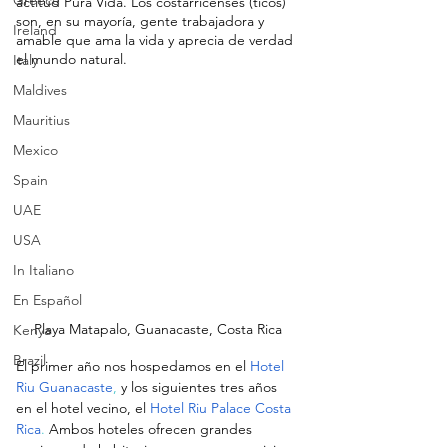
Greece
actitud Pura Vida. Los costarricenses (ticos) 
son, en su mayoría, gente trabajadora y 
Ireland
amable que ama la vida y aprecia de verdad 
el mundo natural.
Italy
Maldives
Mauritius
Mexico
Spain
UAE
USA
In Italiano
En Español
Playa Matapalo, Guanacaste, Costa Rica
Kenya
Brazil
El primer año nos hospedamos en el
Hotel 
Riu Guanacaste
,
 y los siguientes tres años 
en el hotel vecino, el
Hotel Riu Palace Costa 
Rica
.
 Ambos hoteles ofrecen grandes 