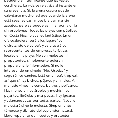
pequeño e insignificante que las vastas 
cordilleras. La vida se relativiza al instante en 
su presencia. Sí, la arena oscura puede 
calentarse mucho, así que cuando la arena 
está seca, es casi imposible caminar sin 
zapatos, pero se puede caminar por la orilla 
sin problemas. Todas las playas son públicas 
en Costa Rica, lo cual es fantástico. En un 
día cualquiera, verá a los lugareños 
disfrutando de su país y se cruzará con 
representantes de empresas turísticas 
locales en la playa. No son molestos ni 
prepotentes, simplemente quieren 
proporcionarle información. Si no le 
interesa, dé un simple "No, Gracias" y 
seguirán su camino. Está en un país tropical, 
así que sí hay bichos, pájaros y animales. A 
menudo vimos halcones, buitres y pelícanos. 
Hay monos en los árboles y muchísimos 
pajaritos, libélulas y mariposas. Hay iguanas 
y salamanquesas por todas partes. Nada le 
molestará si no lo molesta. Simplemente 
túmbese y disfrute del esplendor natural. 
Lleve repelente de insectos y protector 