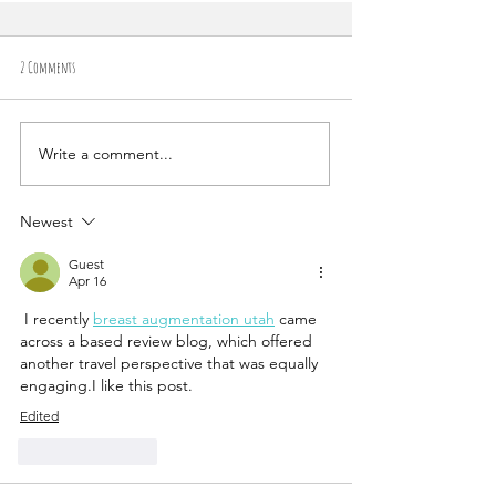
2 Comments
Write a comment...
Newest
Guest
Apr 16
 I recently 
breast augmentation utah
 came 
across a based review blog, which offered 
another travel perspective that was equally 
engaging.I like this post.
Edited
Like
Reply