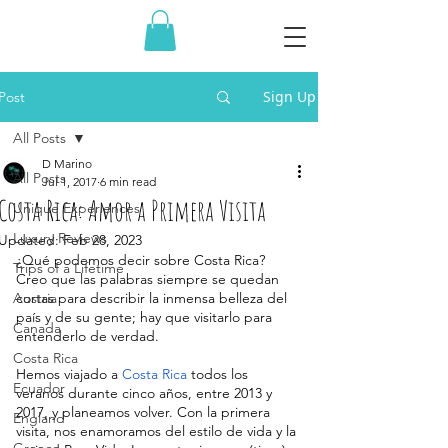
Sign Up
Post
All Posts
D Marino
All Posts
Jul 1, 2017
6 min read
Costa Rica: Amor a Primera Visita
Unique Experiences
Luxury Reviews
Updated:
Feb 28, 2023
¿Qué podemos decir sobre Costa Rica? 
Trips of a Lifetime
Creo que las palabras siempre se quedan 
Austria
cortas para describir la inmensa belleza del 
país y de su gente; hay que visitarlo para 
Canada
entenderlo de verdad.
Costa Rica
Hemos viajado a 
Costa Rica
 todos los 
Ecuador
veranos durante cinco años, entre 2013 y 
2017, y planeamos volver. Con la primera 
England
visita, nos enamoramos del estilo de vida y la 